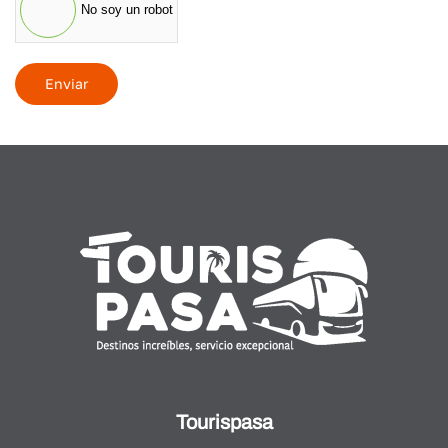
No soy un robot
Enviar
Tourispasa