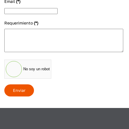
Email
(*)
+1
Requerimiento
(*)
No soy un robot
Enviar