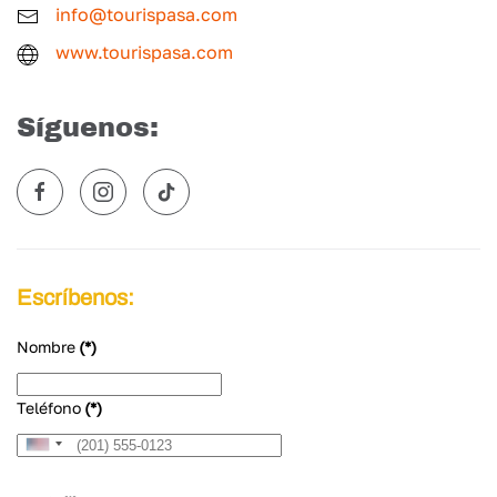
info@tourispasa.com
www.tourispasa.com
Síguenos:
Escríbenos:
Nombre
(*)
Teléfono
(*)
United
States